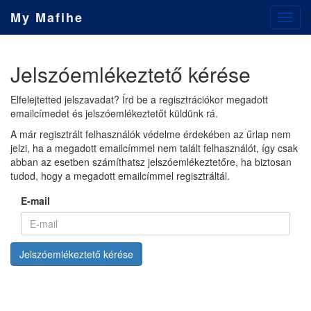
My Mafihe
Toggl
navig
Jelszóemlékeztető kérése
Elfelejtetted jelszavadat? Írd be a regisztrációkor megadott
emailcímedet és jelszóemlékeztetőt küldünk rá.
A már regisztrált felhasználók védelme érdekében az űrlap nem
jelzi, ha a megadott emailcímmel nem talált felhasználót, így csak
abban az esetben számíthatsz jelszóemlékeztetőre, ha biztosan
tudod, hogy a megadott emailcímmel regisztráltál.
E-mail
Jelszóemlékeztető kérése